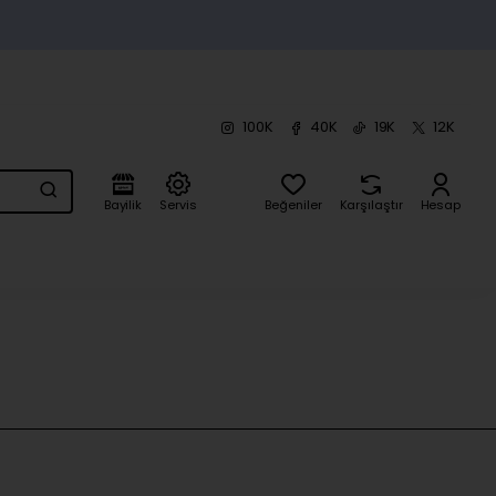
100K
40K
19K
12K
Bayilik
Servis
Beğeniler
Karşılaştır
Hesap
Fiyat Listesi
Hakkımızda
Blog
İletişim