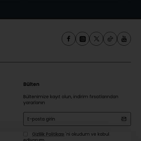
Bülten
Bültenimize kayıt olun, indirim fırsatlarından
yararlanın
E-
posta
girin
Gizlilik Politikası
'ni okudum ve kabul
ediyorum.