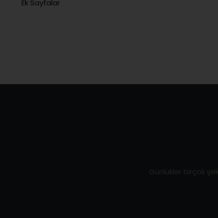
Ek Sayfalar
Günlükler birçok ş