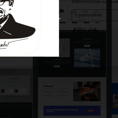
Bültenimize kayıt olun, fırs
E-
posta
adresi