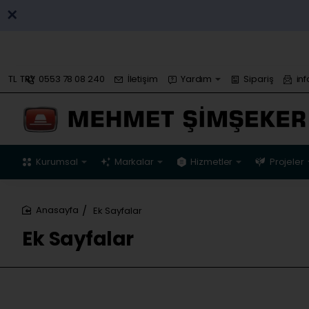
0553 78 08 240
İletişim
Yardım
Sipariş
in
TL
TRY
Kurumsal
Markalar
Hizmetler
Projeler
Ek Sayfalar
home
Ek Sayfalar