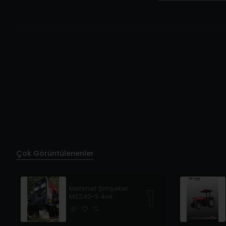
Çok Görüntülenenler
Mehmet Şimşeker
MS240-S 4x4
Traktör