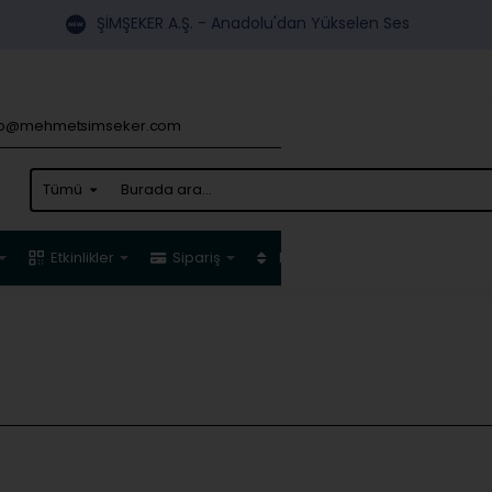
ŞİMŞEKER A.Ş. - Anadolu'dan Yükselen Ses
fo@mehmetsimseker.com
Tümü
Burada
ara...
Etkinlikler
Sipariş
Kampanya
İletişim