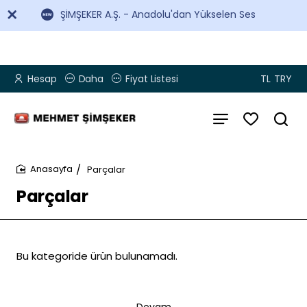
ŞİMŞEKER A.Ş. - Anadolu'dan Yükselen Ses
Hesap
Daha
Fiyat Listesi
TL
TRY
Parçalar
home
Parçalar
Bu kategoride ürün bulunamadı.