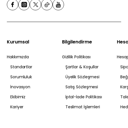
Anadolu'dan Yükselen Ses
Bültenimize kayıt olun, fırsatlardan yararlanın
E-
posta
adresi
Kurumsal
Bilgilendirme
Hes
Tekrar gösterme
Hakkımızda
Gizlilik Politikası
Hesa
Standartlar
Şartlar & Koşullar
Sipa
Sorumluluk
Üyelik Sözleşmesi
Beğ
İnovasyon
Satış Sözleşmesi
Karş
Ekibimiz
İptal-İade Politikası
Tal
Kariyer
Teslimat İşlemleri
Hed