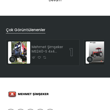
Devam
Çok Görüntülenenler
Mehmet Şimşeker
MS240-S 4x4
Traktör